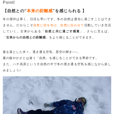
Point!
【
自然との“
本来の距離感
”を感じられる
】
冬の屋外は寒く、日没も早いです。冬の自然は適当に過ごすことはでき
ません。だからこそ
自然に目を向け
、
自然に合わせて
活動していき生活
していく。古来からある「
自然と共に過ごす感覚
」、さらに言えば、
「
古来からの自然との距離感
」をより感じることができます。
葉を落とした木々、透き通る空気、星空の輝き──。
夏の賑やかさとは違う「自然」を感じることができる季節です。
また、ハチ高原という大自然の中で冬の透き通る空気を感じながら楽し
みましょう♪