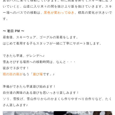
貸切バスに乗って移動していきます。特に高速を降りてスキー場に近づ
いていくと、山道に入り木々の間を抜け上り坂を抜けていきます。スキ
ー場へのバスでの移動は、
景色が変わってゆき
、標高の変化が大きいで
す。
〜 初日 PM 〜
昼食後、スキーウェア、ゴーグルの装着をします。
はじめて着用する子もスタッフが一緒に丁寧にサポート致します。
できたら早速、ゲレンデへ♪
雪あそびする場所への移動時間は、なんと・・・
徒歩で３歩です！
宿の目の前が
もう「
遊び場
です」♪
準備ができたら早速遊び始めます！
自分達の興味のある遊びを思いっきり楽しみます！
ソリ、雪投げ、雪山作りからのかまくら作りやすべり台作りなど、たく
さん楽しみます♪