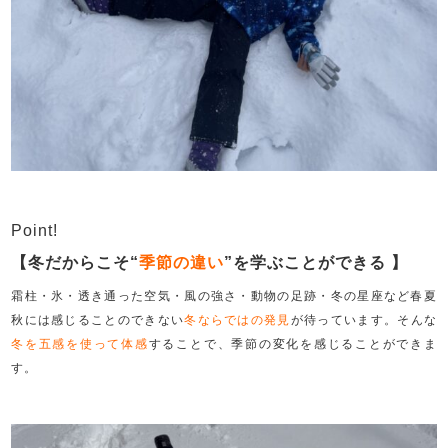
Point!
【冬だからこそ
“
季節の違い
”を学ぶことができる
】
霜柱・氷・透き通った空気・風の強さ・動物の足跡・冬の星座など春夏
秋には感じることのできない
冬ならではの発見
が待っています。そんな
冬を五感を使って体感
することで、季節の変化を感じることができま
す。