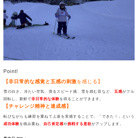
Point!
【非日常的な感覚と五感の刺激
を感じる】
雪の白さ、冷たい空気、滑るスピード感、雪を踏む音など、
五感
がフル
回転し、新鮮で
非日常的な体験
を得ることができます。
【チャレンジ精神と達成感】
転びながらも練習を重ねて上達を実感することで、「できた！」という
成功体験
を積み重ね、
自己肯定感
や
挑戦する意欲
がアップします。