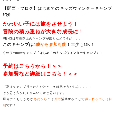
2025.11.01
【関西・ブログ】はじめてのキッズウィンターキャンプ
紹介
かわいい子には旅をさせよう！
冒険の積み重ねが大きな成長に！
PENSは年長以上のキャンプがほとんどですが、、、
このキャンプは
4歳から参加可能
！
年少もOK！
今年度のnewキャンプ
「はじめてのキッズウィンターキャンプ」
！
予約はこちらから！＞＞
参加費など詳細はこちら！＞＞
「夏はキャンプ行ったんやけど、冬は寒そうやしな。。。」
そう思う方がたくさんいるかと思います。
屋内にこもりがちな
冬だから
こそ
外で
活動することで
得られることは特
別
です！