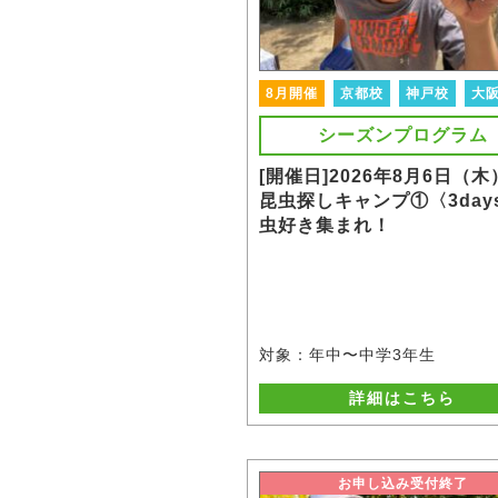
8月開催
京都校
神戸校
大
シーズンプログラム
[開催日]2026年8月6日（木
昆虫探しキャンプ①〈3day
虫好き集まれ！
対象：年中〜中学3年生
詳細はこちら
お申し込み受付終了