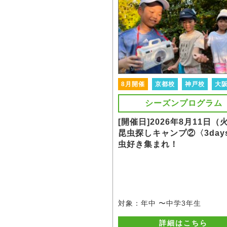
8月開催
京都校
神戸校
大
シーズンプログラム
[開催日]2026年8月11日（
昆虫探しキャンプ②〈3day
虫好き集まれ！
対象：年中 〜中学3年生
詳細はこちら