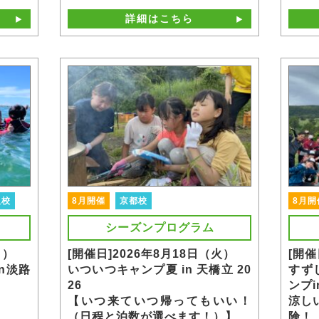
詳細はこちら
阪校
8月開催
京都校
8月開
シーズンプログラム
月）
[開催日]2026年8月18日（火）
[開催
n淡路
いついつキャンプ夏 in 天橋立 20
すず
26
ンプ
【いつ来ていつ帰ってもいい！
涼し
（日程と泊数が選べます！）】
険！