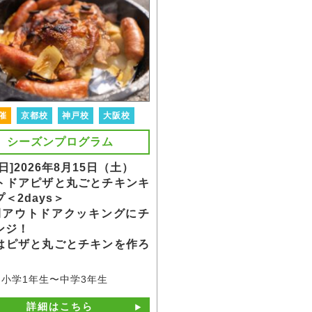
催
京都校
神戸校
大阪校
シーズンプログラム
日]2026年8月15日（土）
トドアピザと丸ごとチキンキ
＜2days＞
間アウトドアクッキングにチ
ンジ！
はピザと丸ごとチキンを作ろ
小学1年生〜中学3年生
詳細はこちら