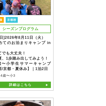
催
京都校
シーズンプログラム
日]2026年8月11日（火）
めてのお泊まりキャンプ in
てでも大丈夫！
夏、1歩踏み出してみよう！
歳〜小学生サマーキャンプ
西/京都・夏休み】｜1泊2日
4歳〜小3
詳細はこちら