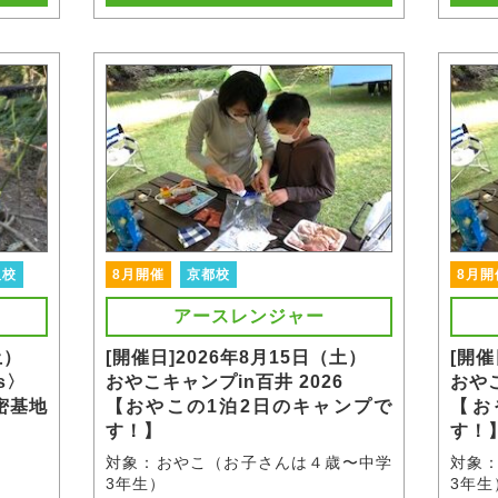
阪校
8月開催
京都校
8月開
アースレンジャー
土）
[開催日]2026年8月15日（土）
[開催
s〉
おやこキャンプin百井 2026
おやこ
密基地
【おやこの1泊2日のキャンプで
【お
す！】
す！
対象：おやこ（お子さんは４歳〜中学
対象
3年生）
3年生