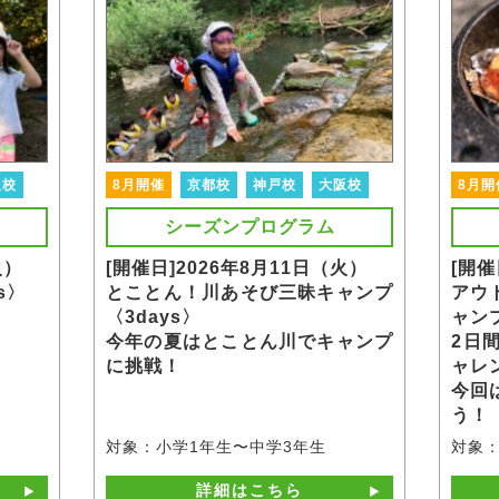
阪校
8月開催
京都校
神戸校
大阪校
8月開
シーズンプログラム
火）
[開催日]2026年8月11日（火）
[開催
s〉
とことん！川あそび三昧キャンプ
アウ
〈3days〉
ャンプ
今年の夏はとことん川でキャンプ
2日
に挑戦！
ャレ
今回
う！
対象：小学1年生〜中学3年生
対象：
詳細はこちら