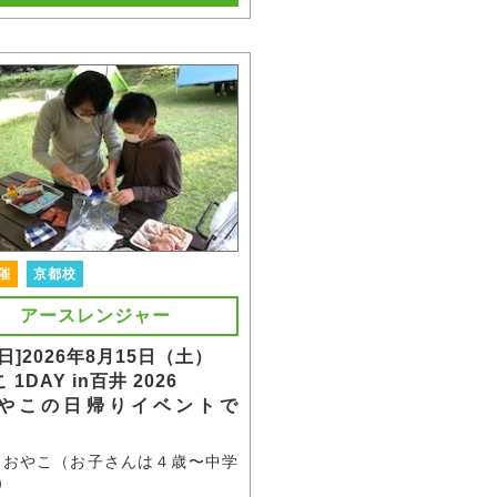
催
京都校
アースレンジャー
日]2026年8月15日（土）
 1DAY in百井 2026
やこの日帰りイベントで
】
：おやこ（お子さんは４歳〜中学
）