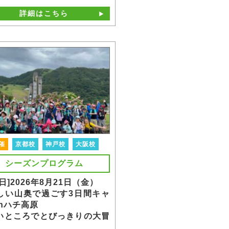
詳細はこちら
催
京都校
神戸校
大阪校
シーズンプログラム
日]2026年8月21日（金）
しい山奥で過ごす3日間キャ
inハチ高原
いところでとびっきりの大冒