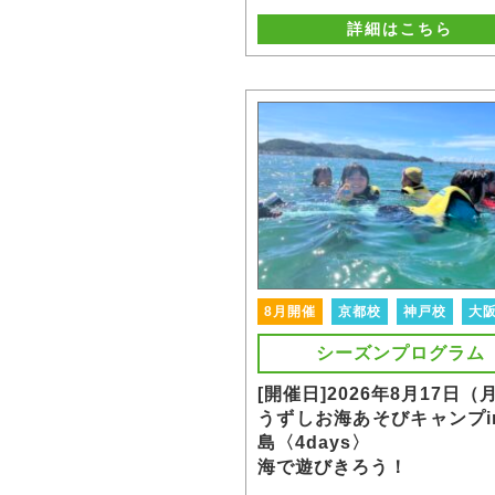
詳細はこちら
8月開催
京都校
神戸校
大
シーズンプログラム
[開催日]2026年8月17日（
うずしお海あそびキャンプi
島〈4days〉
海で遊びきろう！