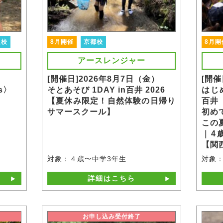
阪校
8月開催
京都校
8月開
アースレンジャー
）
[開催日]2026年8月7日（金）
[開催
s〉
そとあそび 1DAY in百井 2026
はじ
【夏休み限定！自然体験の日帰り
百井
サマースクール】
初め
この
｜4
【関
対象：４歳〜中学3年生
対象：
詳細はこちら
お申し込み受付終了