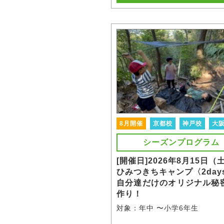
8月開催
京都校
神戸校
大
シーズンプログラム
[開催日]2026年8月15日（
ひみつきちキャンプ〈2day
自分達だけのオリジナル秘
作り！
対象：年中 〜小学6年生