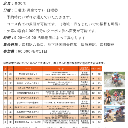
定員：
各30名
日程：
日曜①(満席です)・日曜②
・予約時にいずれか選んでいただきます。
・コース内での振替が可能です。（地域・月をまたいでの振替も可能）
・欠席の場合4,000円分のクーポン券へ変更が可能です。
時間：
9:00〜16:00 活動場所によって異なります
集合解散：
京都駅八条口、地下鉄国際会館駅、阪急桂駅、京都御苑
参加費：
60,000円/年11日