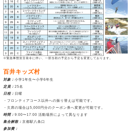
※緊急事態宣言発令に伴い、一部当初の予定から予定を変更しております。
百井キッズ村
対象：
小学1年生〜小学6年生
定員：
25名
日程：
日曜
・フロンティアコース以外への振り替えは可能です。
・欠席の場合は5,000円分のクーポン券へ変更が可能です。
時間：
9:00〜17:00 活動場所によって異なります
集合解散：
京都駅八条口
参加費：