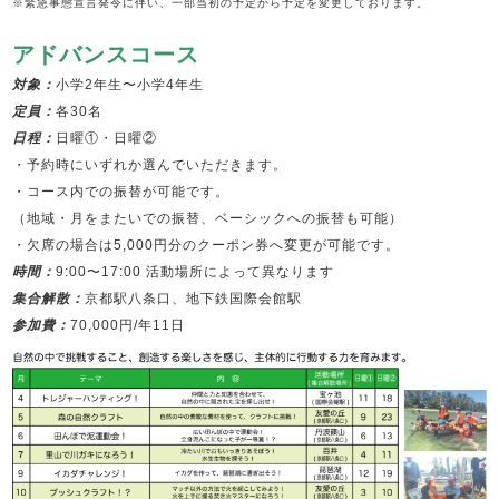
※緊急事態宣言発令に伴い、一部当初の予定から予定を変更しております。
アドバンスコース
対象：
小学2年生〜小学4年生
定員：
各30名
日程：
日曜①・日曜②
・予約時にいずれか選んでいただきます。
・コース内での振替が可能です。
（地域・月をまたいでの振替、ベーシックへの振替も可能）
・欠席の場合は5,000円分のクーポン券へ変更が可能です。
時間：
9:00〜17:00 活動場所によって異なります
集合解散：
京都駅八条口、地下鉄国際会館駅
参加費：
70,000円/年11日