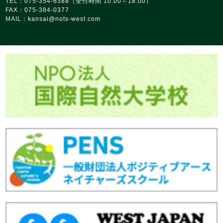
TEL：075-354-6388（受付時間 10:00～18:00）
FAX：075-384-0377
MAIL：
kansai@nots‑west.com