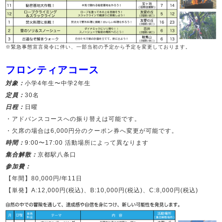
※緊急事態宣言発令に伴い、一部当初の予定から予定を変更しております。
フロンティアコース
対象：
小学4年生〜中学2年生
定員：
30名
日程：
日曜
・アドバンスコースへの振り替えは可能です。
・欠席の場合は6,000円分のクーポン券へ変更が可能です。
時間：
9:00〜17:00 活動場所によって異なります
集合解散：
京都駅八条口
参加費：
【年間】80,000円/年11日
【単発】A:12,000円(税込)、B:10,000円(税込)、C:8,000円(税込)