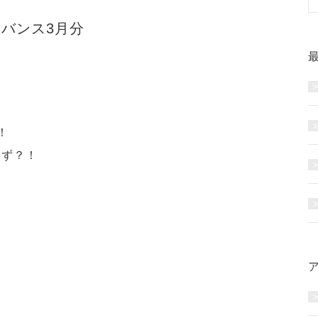
ドバンス3月分
！
はず？！