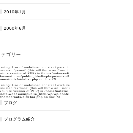
2010年1月
2000年6月
カテゴリー
rning
: Use of undefined constant parent
assumed 'parent' (this will throw an Error in
future version of PHP) in
/home/notswest/
ts-west.com/public_html/wp/wp-content/
emes/nots/sidebar.php
on line
73
rning
: Use of undefined constant exclude
assumed 'exclude' (this will throw an Error i
a future version of PHP) in
/home/notswe
/nots-west.com/public_html/wp/wp-conte
/themes/nots/sidebar.php
on line
73
ブログ
プログラム紹介