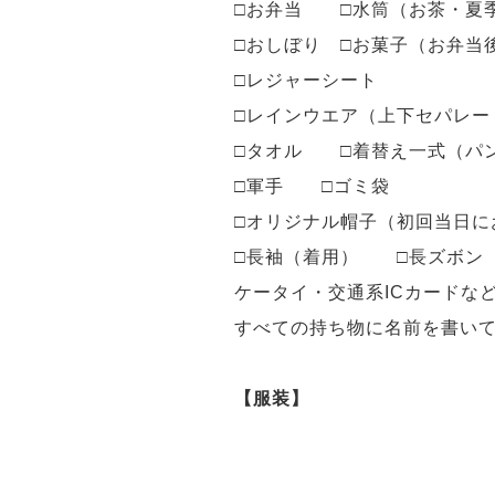
□お弁当 □水筒（お茶・夏
□おしぼり □お菓子（お弁当
□レジャーシート
□レインウエア（上下セパレー
□タオル □着替え一式（パ
□軍手 □ゴミ袋
□オリジナル帽子（初回当日に
□長袖（着用） □長ズボン
ケータイ・交通系ICカードな
すべての持ち物に名前を書い
【服装】