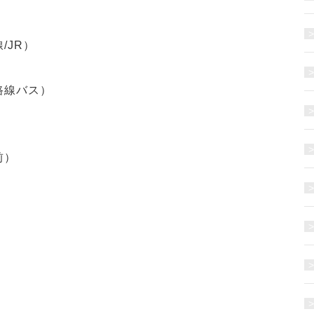
/JR）
（路線バス）
前）