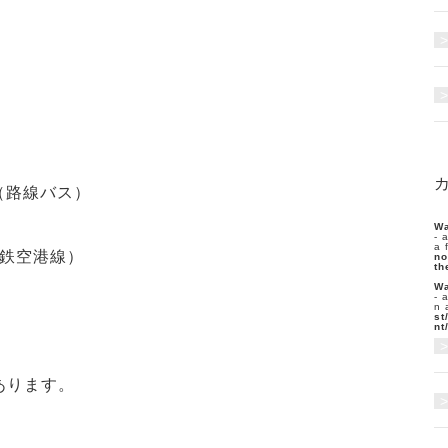
。
発（路線バス）
Wa
- 
a 
地下鉄空港線）
no
th
Wa
- 
n 
st
nt
あります。