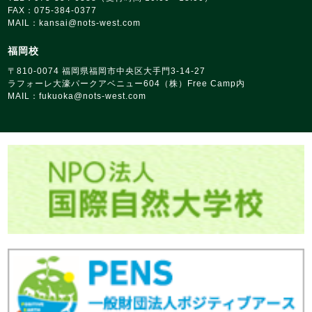
FAX：075-384-0377
MAIL：
kansai@nots‑west.com
福岡校
〒810‑0074 福岡県福岡市中央区大手門3-14-27
ラフォーレ大濠パークアベニュー604（株）Free Camp内
MAIL：
fukuoka@nots‑west.com