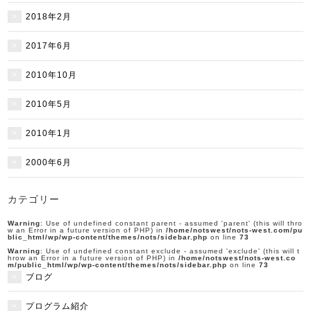
2018年2月
2017年6月
2010年10月
2010年5月
2010年1月
2000年6月
カテゴリー
Warning
: Use of undefined constant parent - assumed 'parent' (this will thro
w an Error in a future version of PHP) in
/home/notswest/nots-west.com/pu
blic_html/wp/wp-content/themes/nots/sidebar.php
on line
73
Warning
: Use of undefined constant exclude - assumed 'exclude' (this will t
hrow an Error in a future version of PHP) in
/home/notswest/nots-west.co
m/public_html/wp/wp-content/themes/nots/sidebar.php
on line
73
ブログ
プログラム紹介