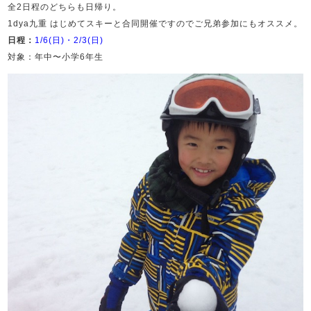
全2日程のどちらも日帰り。
1dya九重 はじめてスキーと合同開催ですのでご兄弟参加にもオススメ。
日程：
1/6(日)
・
2/3(日)
対象：年中〜小学6年生