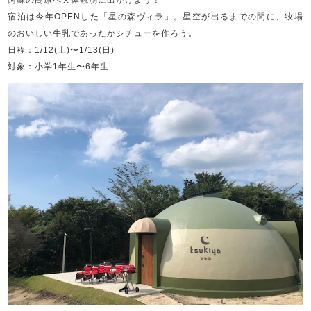
阿蘇の高原へ天体観測に出かけよう！
宿泊は今年OPENした「星の森ヴィラ」。星空が出るまでの間に、牧場
のおいしい牛乳であったかシチューを作ろう。
日程：1/12(土)〜1/13(日)
対象：小学1年生〜6年生