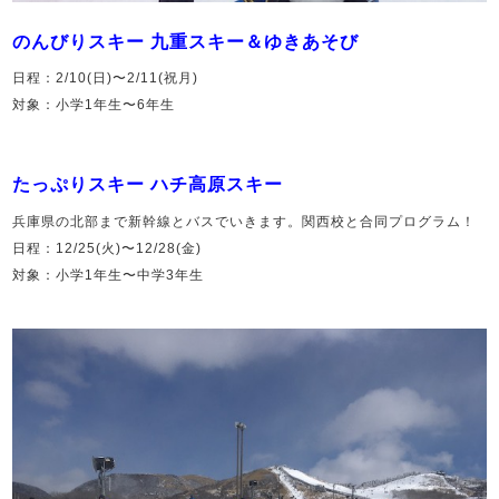
のんびりスキー 九重スキー＆ゆきあそび
日程：2/10(日)〜2/11(祝月)
対象：小学1年生〜6年生
たっぷりスキー ハチ高原スキー
兵庫県の北部まで新幹線とバスでいきます。関西校と合同プログラム！
日程：12/25(火)〜12/28(金)
対象：小学1年生〜中学3年生