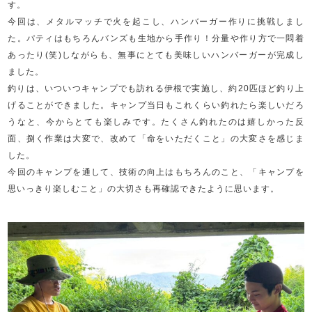
す。
今回は、メタルマッチで火を起こし、ハンバーガー作りに挑戦しまし
た。パティはもちろんバンズも生地から手作り！分量や作り方で一悶着
あったり
(
笑
)
しながらも、無事にとても美味しいハンバーガーが完成し
ました。
釣りは、いついつキャンプでも訪れる伊根で実施し、約
20
匹ほど釣り上
げることができました。キャンプ当日もこれくらい釣れたら楽しいだろ
うなと、今からとても楽しみです。たくさん釣れたのは嬉しかった反
面、捌く作業は大変で、改めて「命をいただくこと」の大変さを感じま
した。
今回のキャンプを通して、技術の向上はもちろんのこと、「キャンプを
思いっきり楽しむこと」の大切さも再確認できたように思います。