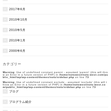
2017年6月
2010年10月
2010年5月
2010年1月
2000年6月
カテゴリー
Warning
: Use of undefined constant parent - assumed 'parent' (this will thro
w an Error in a future version of PHP) in
/home/notswest/nots-west.com/pu
blic_html/wp/wp-content/themes/nots/sidebar.php
on line
73
Warning
: Use of undefined constant exclude - assumed 'exclude' (this will t
hrow an Error in a future version of PHP) in
/home/notswest/nots-west.co
m/public_html/wp/wp-content/themes/nots/sidebar.php
on line
73
ブログ
プログラム紹介