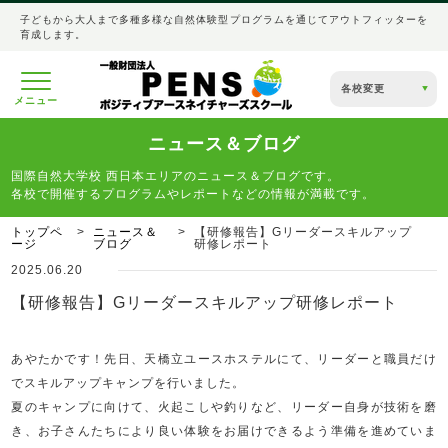
子どもから大人まで多種多様な自然体験型プログラムを通じてアウトフィッターを
育成します。
各校変更
メニュー
ニュース＆ブログ
国際自然大学校 西日本エリアのニュース＆ブログです。
各校で開催するプログラムやレポートなどの情報が満載です。
トップペ
ニュース＆
【研修報告】Gリーダースキルアップ
ージ
ブログ
研修レポート
2025.06.20
【研修報告】Gリーダースキルアップ研修レポート
あやたかです！先日、天橋立ユースホステルにて、リーダーと職員だけ
でスキルアップキャンプを行いました。
夏のキャンプに向けて、火起こしや釣りなど、リーダー自身が技術を磨
き、お子さんたちにより良い体験をお届けできるよう準備を進めていま