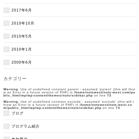
2017年6月
2010年10月
2010年5月
2010年1月
2000年6月
カテゴリー
Warning
: Use of undefined constant parent - assumed 'parent' (this will thro
w an Error in a future version of PHP) in
/home/notswest/nots-west.com/pu
blic_html/wp/wp-content/themes/nots/sidebar.php
on line
73
Warning
: Use of undefined constant exclude - assumed 'exclude' (this will t
hrow an Error in a future version of PHP) in
/home/notswest/nots-west.co
m/public_html/wp/wp-content/themes/nots/sidebar.php
on line
73
ブログ
プログラム紹介