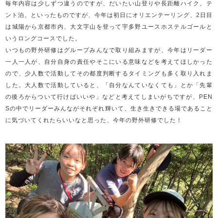
毎年内容は少しずつ違うのですが、だいたい山登りや長距離ハイク、テ
ント泊、といったものですが、今年は初日にオリエンテーリング、
2
日目
は城陽から京都市内、大文字山を登って宇多野ユースホステルゴールと
いうロングコースでした。
いつもの野外研修はグループみんなで取り組みますが、今年はリーダー
一人一人が、自分自身の責任やそこにいる意味などを考えてほしかった
ので、少人数で活動してその都度判断するタイミングも多く取り入れま
した。大人数で活動していると、「自分なんていなくても」とか「先輩
の後ろからついて行けばいいや」などと考えてしまいがちですが、
PEN
S
の中でリーダーみんながそれぞれ輝いて、生き生きできる場であること
に気づいてくれたらいいなと思った、今年の野外研修でした！