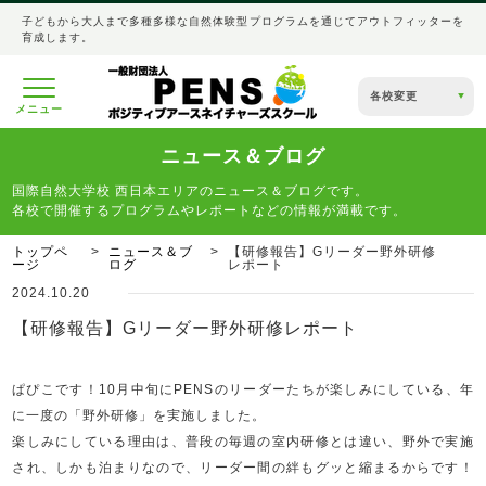
子どもから大人まで多種多様な自然体験型プログラムを通じてアウトフィッターを
育成します。
各校変更
メニュー
ニュース＆ブログ
国際自然大学校 西日本エリアのニュース＆ブログです。
各校で開催するプログラムやレポートなどの情報が満載です。
トップペ
ニュース＆ブ
【研修報告】Gリーダー野外研修
ージ
ログ
レポート
2024.10.20
【研修報告】Gリーダー野外研修レポート
ぱぴこです！
10
月中旬に
PENS
のリーダーたちが楽しみにしている、年
に一度の「野外研修」を実施しました。
楽しみにしている理由は、普段の毎週の室内研修とは違い、野外で実施
され、しかも泊まりなので、リーダー間の絆もグッと縮まるからです！