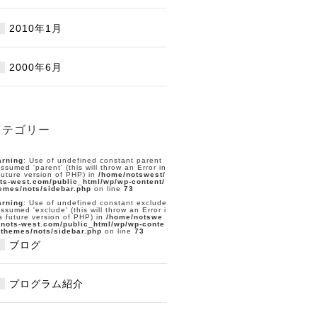
2010年1月
2000年6月
カテゴリー
rning
: Use of undefined constant parent
assumed 'parent' (this will throw an Error in
future version of PHP) in
/home/notswest/
ts-west.com/public_html/wp/wp-content/
emes/nots/sidebar.php
on line
73
rning
: Use of undefined constant exclude
assumed 'exclude' (this will throw an Error i
a future version of PHP) in
/home/notswe
/nots-west.com/public_html/wp/wp-conte
/themes/nots/sidebar.php
on line
73
ブログ
プログラム紹介