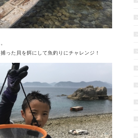
す。
、捕った貝を餌にして魚釣りにチャレンジ！