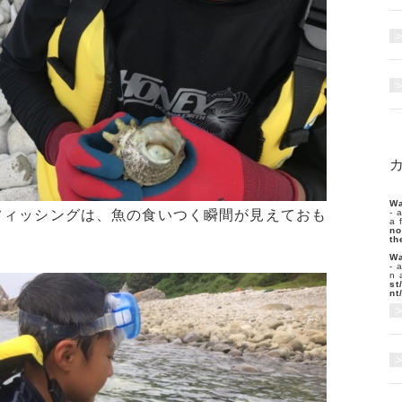
Wa
フィッシングは、魚の食いつく瞬間が見えておも
- 
a 
no
th
Wa
- 
n 
st
nt