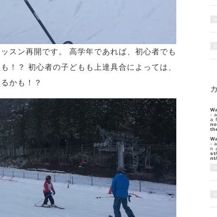
ッスン再開です。 高学年であれば、初心者でも
も！？ 初心者の子どもも上達具合によっては、
きるかも！？
Wa
- 
a 
no
th
Wa
- 
n 
st
nt