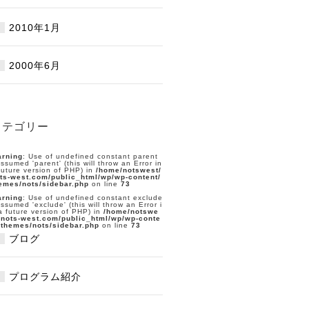
2010年1月
2000年6月
カテゴリー
rning
: Use of undefined constant parent
assumed 'parent' (this will throw an Error in
future version of PHP) in
/home/notswest/
ts-west.com/public_html/wp/wp-content/
emes/nots/sidebar.php
on line
73
rning
: Use of undefined constant exclude
assumed 'exclude' (this will throw an Error i
a future version of PHP) in
/home/notswe
/nots-west.com/public_html/wp/wp-conte
/themes/nots/sidebar.php
on line
73
ブログ
プログラム紹介