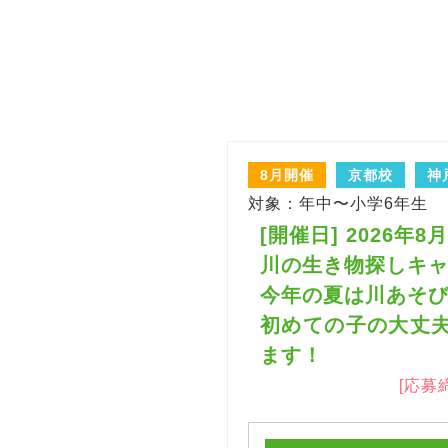
8月開催
京都校
神
対象：年中〜小学6年生
[開催日] 2026年
川の生き物探しキャン
今年の夏は川あそ
初めての子の大丈
ます！
[応募