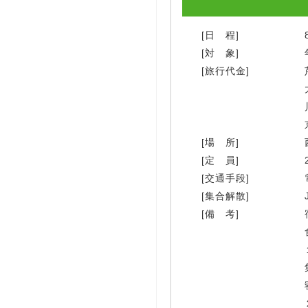
[日 程]
[対 象]
[旅行代金]
[場 所]
[定 員]
[交通手段]
[集合解散]
[備 考]