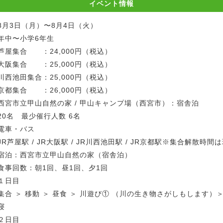
イベント情報
8月3日（月）〜8月4日（火）
年中〜小学6年生
芦屋集合 ：24,000円（税込）
大阪集合 ：25,000円（税込）
川西池田集合：25,000円（税込）
京都集合 ：26,000円（税込）
西宮市立甲山自然の家 / 甲山キャンプ場（西宮市）：宿舎泊
20名 最少催行人数 6名
電車・バス
JR芦屋駅 / JR大阪駅 / JR川西池田駅 / JR京都駅※集合解散時
宿泊：西宮市立甲山自然の家（宿舎泊）
食事回数：朝1回、昼1回、夕1回
１日目
集合 ＞ 移動 ＞ 昼食 ＞ 川遊び① （川の生き物さがしもします）＞ 
寝
２日目